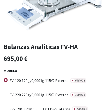
Balanzas Analíticas FV-HA
695,00
€
MODELO
FV-120 120g/0,0001g 115∅ Externa
+
695,00
€
FV-220 220g/0,0001g 115∅ Externa
+
720,00
€
FV-120C 120g/0,0001g 115∅ Interna
+
885,00
€